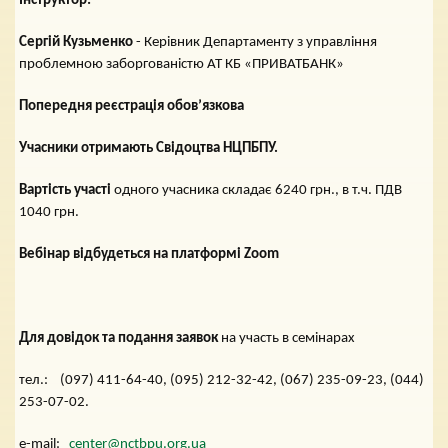
Інструктор:
Сергій Кузьменко
- Керівник Департаменту з управління
проблемною заборгованістю АТ КБ «ПРИВАТБАНК»
Попередня реєстрація обов’язкова
Учасники отримають Свідоцтва НЦПБПУ.
Вартість участі
одного учасника складає 6240 грн., в т.ч. ПДВ
1040 грн.
Вебінар відбудеться на платформі Zoom
Для довідок та подання заявок
на участь в семінарах
тел.: (097) 411-64-40, (095) 212-32-42, (067) 235-09-23, (044)
253-07-02.
e-mail:
center@nctbpu.org.ua