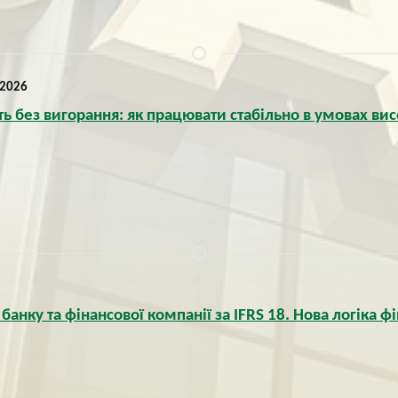
 2026
ь без вигорання: як працювати стабільно в умовах вис
банку та фінансової компанії за IFRS 18. Нова логіка фі