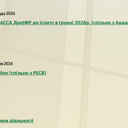
ада 2026
АССА ДипІФР до іспиту в грудні 2026р. (спільно з Акад
ня 2026
ion (спільно з PECB)
ння діяльності