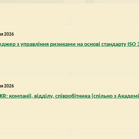
ня 2026
жер з управління ризиками на основі стандарту ISO 3
ня 2026
KR: компанії, відділу, співробітника (спільно з Академ