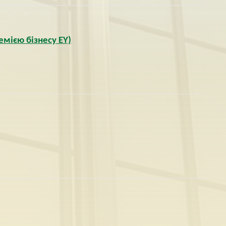
емією бізнесу EY)