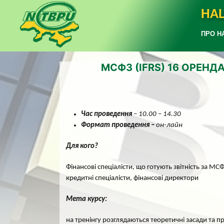
НАЦ
ПРО Н
МСФЗ (IFRS) 16 ОРЕНД
Час проведення
– 10.00 – 14.30
Формат проведення –
он-лайн
Для кого?
Фінансові спеціалісти, що готують звітність за МС
кредитні спеціалісти, фінансові директори
Мета курсу:
на тренінгу розглядаються теоретичні засади та 