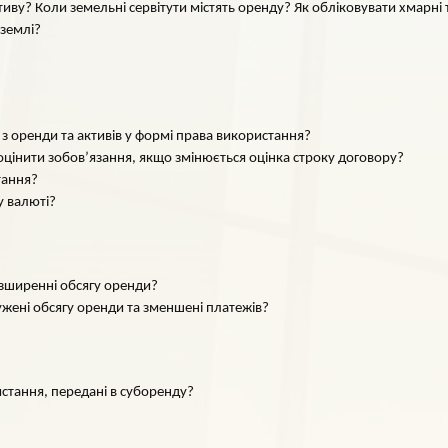
иву? Коли земельні сервітути містять оренду? Як обліковувати хмарні 
землі?
 з оренди та активів у формі права використання?
оцінити зобов’язання, якщо змінюється оцінка строку договору?
тання?
у валюті?
озширенні обсягу оренди?
ужені обсягу оренди та зменшені платежів?
истання, передані в суборенду?