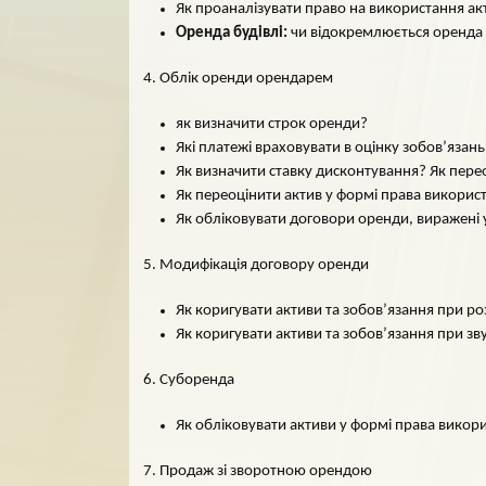
Як проаналізувати право на використання акт
Оренда будівлі:
чи відокремлюється оренда 
4. Облік оренди орендарем
як визначити строк оренди?
Які платежі враховувати в оцінку зобов’язань
Як визначити ставку дисконтування? Як пере
Як переоцінити актив у формі права викорис
Як обліковувати договори оренди, виражені 
5. Модифікація договору оренди
Як коригувати активи та зобов’язання при р
Як коригувати активи та зобов’язання при зв
6. Суборенда
Як обліковувати активи у формі права викор
7. Продаж зі зворотною орендою