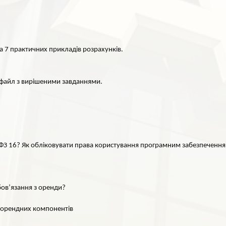
а 7 практичних прикладів розрахунків.
й файл з вирішеними завданнями.
СФЗ 16? Як обліковувати права користування програмним забезпеченн
бов’язання з оренди?
неорендних компонентів