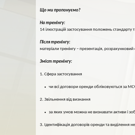
Що ми пропонуємо?
На тренінгу:
14 ілюстрацій застосування положень стандарту т
Після тренінгу:
матеріали тренінгу – презентація, розрахункови
Зміст тренінгу:
1. Сфера застосування
чи всі договори оренди обліковуються за М
2. Звільнення від визнання
за яких умов можна не визнавати активи і зо
3. Ідентифікація договорів оренди та виділення 