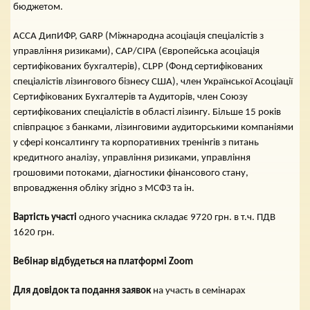
бюджетом.
ACCA ДипИФР, GARP (Міжнародна асоціація спеціалістів з
управління ризиками), САР/СIPA (Європейська асоціація
сертифікованих бухгалтерів), CLPP (Фонд сертифікованих
спеціалістів лізингового бізнесу США), член Української Асоціації
Сертифікованих Бухгалтерів та Аудиторів, член Союзу
сертифікованих спеціалістів в області лізингу. Більше 15 років
співпрацює з банками, лізинговими аудиторськими компаніями
у сфері консалтингу та корпоративних тренінгів з питань
кредитного аналізу, управління ризиками, управління
грошовими потоками, діагностики фінансового стану,
впровадження обліку згідно з МСФЗ та ін.
Вартість участі
одного учасника складає 9720 грн. в т.ч. ПДВ
1620 грн.
Вебінар відбудеться на платформі Zoom
Для довідок та подання заявок
на участь в семінарах