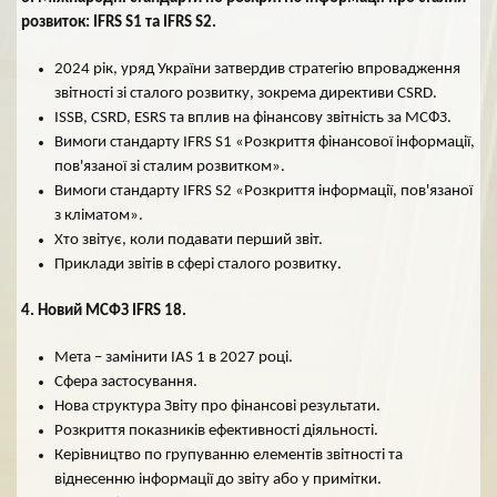
розвиток:
IFRS S1 та IFRS S2.
2024 рік, уряд України затвердив стратегію впровадження
звітності зі сталого розвитку, зокрема директиви CSRD.
ISSB, CSRD, ESRS та вплив на фінансову звітність за МСФЗ.
Вимоги стандарту IFRS S1 «Розкриття фінансової інформації,
пов'язаної зі сталим розвитком».
Вимоги стандарту IFRS S2 «Розкриття інформації, пов'язаної
з кліматом».
Хто звітує, коли подавати перший звіт.
Приклади звітів в сфері сталого розвитку.
4. Новий МСФЗ IFRS 18.
Мета – замінити IAS 1 в 2027 році.
Сфера застосування.
Нова структура Звіту про фінансові результати.
Розкриття показників ефективності діяльності.
Керівництво по групуванню елементів звітності та
віднесенню інформації до звіту або у примітки.