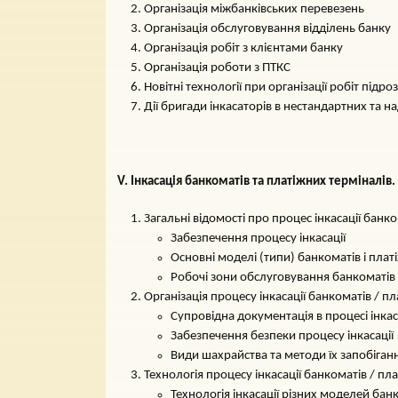
Організація міжбанківських перевезень
Організація обслуговування відділень банку
Організація робіт з клієнтами банку
Організація роботи з ПТКС
Новітні технології при організації робіт підроз
Дії бригади інкасаторів в нестандартних та н
V. Інкасація банкоматів та платіжних терміналів.
Загальні відомості про процес інкасації банк
Забезпечення процесу інкасації
Основні моделі (типи) банкоматів і плат
Робочі зони обслуговування банкоматів /
Організація процесу інкасації банкоматів / п
Супровідна документація в процесі інкас
Забезпечення безпеки процесу інкасації
Види шахрайства та методи їх запобіган
Технологія процесу інкасації банкоматів / пл
Технологія інкасації різних моделей бан