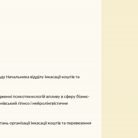
у Начальника відділу інкасації коштів та
дженні психотехнологій впливу в сферу бізнес-
івський гіпноз і нейролінгвістичне
ань організації інкасації коштів та перевезення