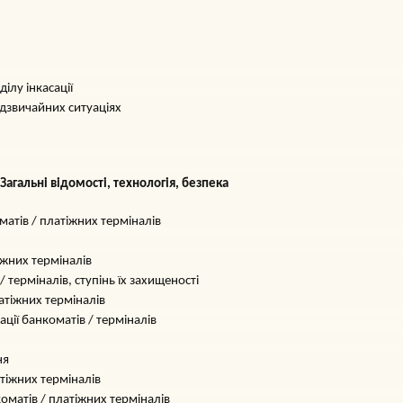
ділу інкасації
адзвичайних ситуаціях
 Загальні відомості, технологія, безпека
оматів / платіжних терміналів
іжних терміналів
 терміналів, ступінь їх захищеності
латіжних терміналів
ації банкоматів / терміналів
ня
атіжних терміналів
коматів / платіжних терміналів