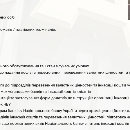
них осіб;
оматів / платіжних терміналів.
ного обслуговування та її стан в сучасних умовах
 надання послуг з пересилання, перевезення валютних цінностей та і
ги до підрозділів перевезення валютних цінностей та інкасації коштів 
іж установами банків та інкасації коштів клієнтів
ії та застосування форм додатків до Інструкції з організації інкасаці
ок НБУ
орам банків у Національного банку України через приміщення (бокси) 
ділів інкасації коштів та перевезення валютних цінностей, підготовка 
ь до нормативних актів Національного банку з питань інкасації коштів