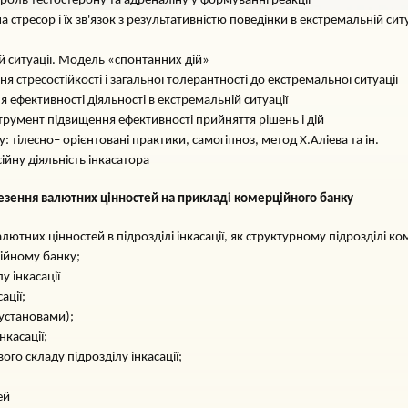
: роль тестостерону та адреналіну у формуванні реакції
а стресор і їх зв'язок з результативністю поведінки в екстремальній с
 ситуації. Модель «спонтанних дій»
я стресостійкості і загальної толерантності до екстремальної ситуації
 ефективності діяльності в екстремальній ситуації
струмент підвищення ефективності прийняття рішень і дій
у: тілесно– орієнтовані практики, самогіпноз, метод Х.Аліева та ін.
йну діяльність інкасатора
ревезення валютних цінностей на прикладі комерційного банку
алютних цінностей в підрозділі інкасації, як структурному підрозділі к
ційному банку;
у інкасації
ації;
установами);
касації;
го складу підрозділу інкасації;
ей