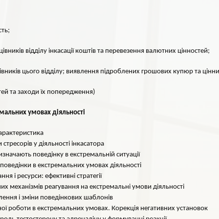
ть;
івників відділу інкасації коштів та перевезення валютних цінностей;
вників цього відділу; виявлення підроблених грошових купюр та цінни
тей та заходи їх попередження)
ремальних умовах діяльності
характеристика
стресорів у діяльності інкасатора
визначають поведінку в екстремальній ситуації
й поведінки в екстремальних умовах діяльності
ня і ресурси: ефективні стратегії
них механізмів реагування на екстремальні умови діяльності
лення і зміни поведінкових шаблонів
ної роботи в екстремальних умовах. Корекція негативних установок