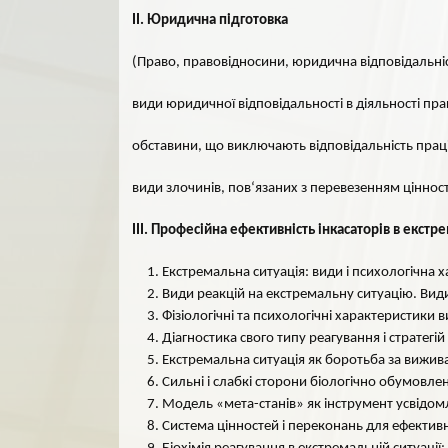
ІІ. Юридична підготовка
(Право, правовідносини, юридична відповідальніс
види юридичної відповідальності в діяльності прац
обставини, що виключають відповідальність праці
види злочинів, пов‘язаних з перевезенням ціннос
ІІІ. Професійна ефективність інкасаторів в екст
Екстремальна ситуація: види і психологічна 
Види реакцій на екстремальну ситуацію. Види 
Фізіологічні та психологічні характеристики 
Діагностика свого типу реагування і стратегі
Екстремальна ситуація як боротьба за виживан
Сильні і слабкі сторони біологічно обумовле
Модель «мета-станів» як інструмент усвідом
Система цінностей і переконань для ефектив