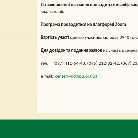
По завершенні навчання проводиться кваліфікац
кваліфікації.
Програма проводиться на платформі Zoom
Вартість участі
одного учасника складає 8940 грн. 
Для довідок та подання заявок
на участь в семін
тел.: (097) 411-64-40, (095) 212-32-42, (067) 23
e-mail:
center@nctbpu.org.ua