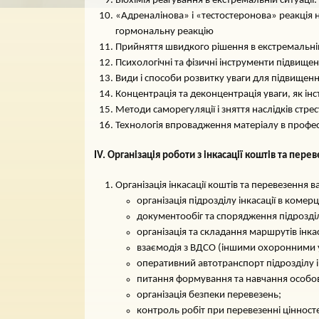
Біохімія реагування в екстремальній ситуації
«Адреналінова» і «тестостеронова» реакція н
гормональну реакцію
Прийняття швидкого рішення в екстремальній
Психологічні та фізичні інструменти підвищенн
Види і способи розвитку уваги для підвищення
Концентрація та деконцентрація уваги, як ін
Методи саморегуляції і зняття наслідків стрес
Технологія впровадження матеріалу в професі
IV. Організація роботи з інкасації коштів та пе
Організація інкасації коштів та перевезення в
організація підрозділу інкасації в комер
документообіг та спорядження підрозділ
організація та складання маршрутів інкас
взаємодія з ВДСО (іншими охоронними 
оперативний автотранспорт підрозділу ін
питання формування та навчання особово
організація безпеки перевезень;
контроль робіт при перевезенні цінност