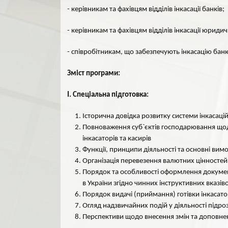
- керівникам та фахівцям відділів інкасації банків;
- керівникам та фахівцям відділів інкасації юридич
- співробітникам, що забезпечують інкасацію банк
Зміст програми:
І. Спеціальна підготовка:
Історична довідка розвитку системи інкасацій
Повноваження суб`єктів господарювання щодо
інкасаторів та касирів
Функції, принципи діяльності та основні вимо
Організація перевезення валютних цінностей м
Порядок та особливості оформлення документац
в України згідно чинних інструктивних вказів
Порядок видачі (приймання) готівки інкасат
Огляд надзвичайних подій у діяльності підроз
Перспективи щодо внесення змін та доповнен