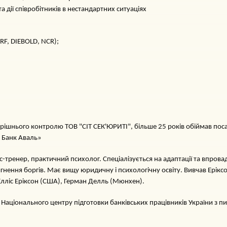
 та дії співробітників в нестандартних ситуаціях
, DIEBOLD, NCR);
рішнього контролю ТОВ "СІТ СЕК'ЮРИТІ", більше 25 років обіймав посад
 Банк Аваль»
ес-тренер, практичний психолог. Спеціалізується на адаптації та впрова
гнення боргів. Має вищу юридичну і психологічну освіту. Вивчав Еріксон
 Елліс Еріксон (США), Герман Делль (Мюнхен).
 Національного центру підготовки банківських працівників України з пит