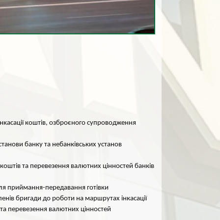
нкасації коштів, озброєного супроводження
установи банку та небанківських установ
ї коштів та перевезення валютних цінностей банків
для приймання-передавання готівки
членів бригади до роботи на маршрутах інкасації
 та перевезення валютних цінностей