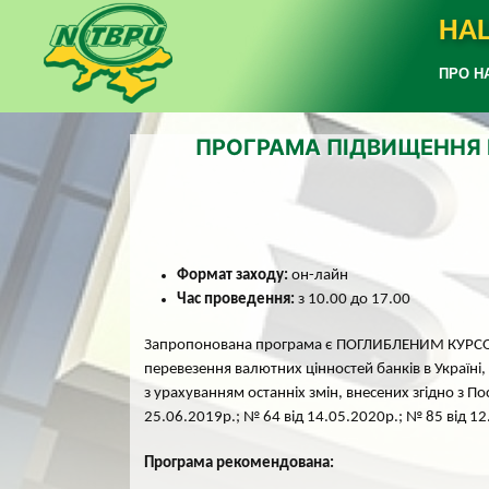
НАЦ
ПРО Н
ПРОГРАМА ПІДВИЩЕННЯ К
Формат заходу:
он-лайн
Час проведення:
з 10.00 до 17.00
Запропонована програма є ПОГЛИБЛЕНИМ КУРСОМ, як
перевезення валютних цінностей банків в Україні
з урахуванням останніх змін, внесених згідно з П
25.06.2019р.; № 64 від 14.05.2020р.; № 85 від 1
Програма рекомендована: