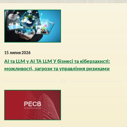
15 липня 2026
AI та LLM у AI ТА LLM У бізнесі та кіберзахисті:
можливості, загрози та управління ризиками