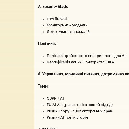
AI Security Stack:
LLM firewall
Моніторинг «Моделі»
Детектування аномалій
Політики:
Політика прийнятного використання для AI
Класифікація даних + використання AI
6. Управління, юридичні питання, дотримання в
Теми:
GDPR + AI
EU AI Act (ризик-орієнтовний підхід)
Ризики порушення авторських прав
Ризики AI третіх сторін