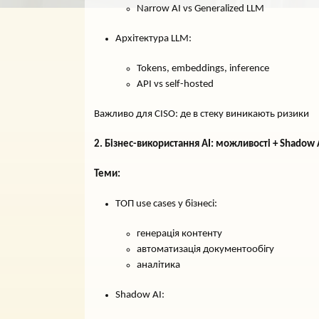
Narrow AI vs Generalized LLM
Архітектура LLM:
Tokens, embeddings, inference
API vs self-hosted
Важливо для CISO: де в стеку виникають ризики
2. Бізнес-використання AI: можливості + Shadow 
Теми:
ТОП use cases у бізнесі:
генерація контенту
автоматизація документообігу
аналітика
Shadow AI: