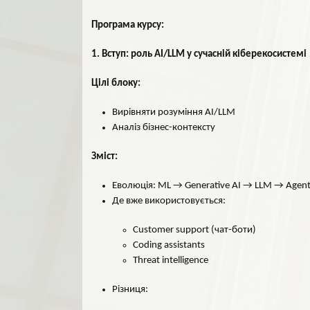
Програма курсу:
1. Вступ: роль AI/LLM у сучасній кіберекосистемі
Цілі блоку:
Вирівняти розуміння AI/LLM
Аналіз бізнес-контексту
Зміст:
Еволюція: ML → Generative AI → LLM → Agen
Де вже використовується:
Customer support (чат-боти)
Coding assistants
Threat intelligence
Різниця: