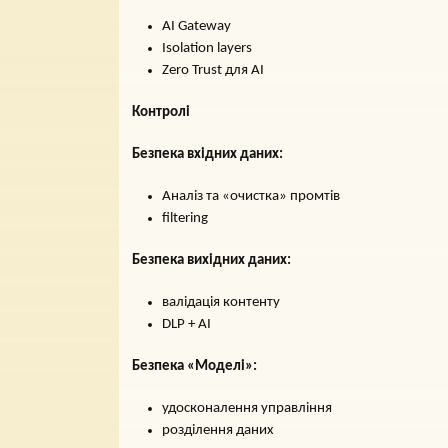
AI Gateway
Isolation layers
Zero Trust для AI
Контролі
Безпека вхідних даних:
Аналіз та «очистка» промтів
filtering
Безпека вихідних даних:
валідація контенту
DLP + AI
Безпека «Моделі»:
удосконалення управління
розділення даних