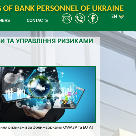
G OF BANK PERSONNEL OF UKRAINE
EN
NERS
CONTACTS
РОЗИ ТА УПРАВЛІННЯ РИЗИКАМИ
авління ризиками за фреймворками OWASP та EU AI