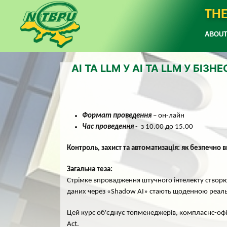
THE
ABOUT
AI ТА LLM У AI ТА LLM У БІ
Формат проведення
– он-лайн
Час проведення
- з 10.00 до 15.00
Контроль, захист та автоматизація: як безпечно 
Загальна теза:
Стрімке впровадження штучного інтелекту створю
даних через «Shadow AI» стають щоденною реаль
Цей курс об'єднує топменеджерів, комплаєнс-офіц
Act.