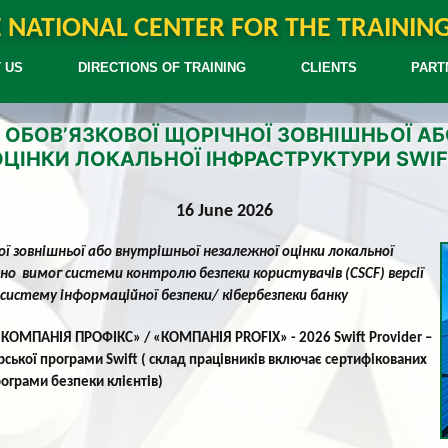
 NATIONAL CENTER FOR THE TRAININ
 US
DIRECTIONS OF TRAINING
CLIENTS
PART
 ОБОВ’ЯЗКОВОЇ ЩОРІЧНОЇ ЗОВНІШНЬОЇ А
ОЦІНКИ ЛОКАЛЬНОЇ ІНФРАСТРУКТУРИ SWIF
16 June 2026
ої зовнішньої або внутрішньої незалежної оцінки локальної
дно вимог системи контролю безпеки користувачів (CSCF) версії
систему інформаційної безпеки/ кібербезпеки банку
«КОМПАНІЯ ПРОФІКС» / «КОМПАНІЯ PROFIX» - 2026 Swift Provider –
ерської програми
Swift
( склад працівників включає сертифікованих
рограми безпеки клієнтів)