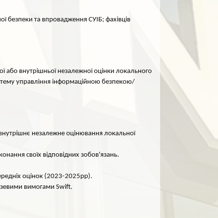
ної безпеки та впровадження СУІБ; фахівців
ьої або внутрішньої незалежної оцінки локального
систему управління інформаційною безпекою/
бо внутрішнє незалежне оцінювання локальної
онання своїх відповідних зобов'язань.
ередніх оцінок (2023-2025рр).
узевими вимогами Swift.