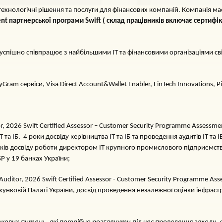
ехнологічні рішення та послуги для фінансових компаній. Компанія ма
nt партнерської програми Swift ( склад працівників включає сертифік
 успішно співпрацює з найбільшими IT та фінансовими організаціями сві
Gram сервіси, Visa Direct Account&Wallet Enabler, FinTech Innovations,
or, 2026 Swift Certified Assessor – Customer Security Programme Assessme
та ІБ. 4 роки досвіду керівництва ІТ та ІБ та проведення аудитів ІТ та 
років досвіду роботи директором ІТ крупного промислового підприємст
P у 19 банках України;
 Auditor, 2026 Swift Certified Assessor - Customer Security Programme Ass
Рахунковій Палаті України, досвід проведення незалежної оцінки інфрас