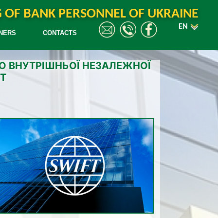
G OF BANK PERSONNEL OF UKRAINE
EN
NERS
CONTACTS
БО ВНУТРІШНЬОЇ НЕЗАЛЕЖНОЇ
T