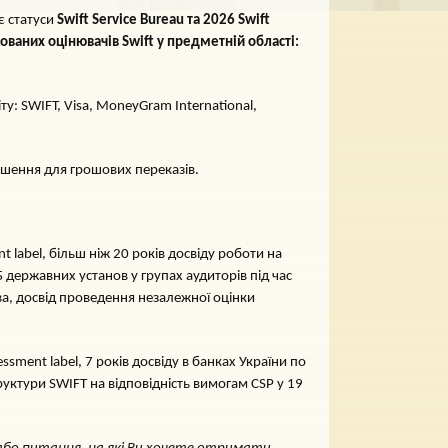
є статуси
Swift Service Bureau та 2026 Swift
ованих оцінювачів Swift у предметній області:
ту: SWIFT, Visa, MoneyGram International,
 Рішення для грошових переказів.
nt label, більш ніж 20 років досвіду роботи на
ІБ державних установ у групах аудиторів під час
ва, досвід проведення незалежної оцінки
essment label, 7 років досвіду в банках України по
труктури SWIFT на відповідність вимогам CSP у 19