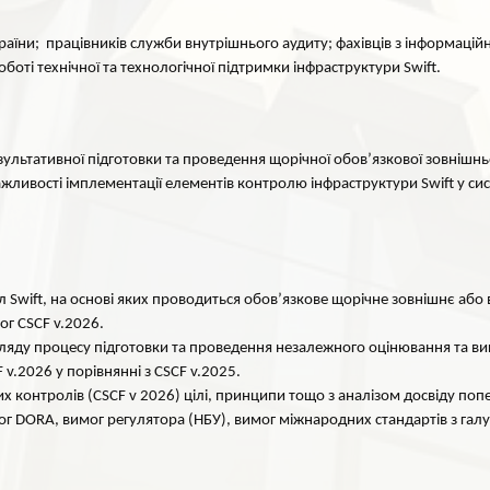
країни; працівників служби внутрішнього аудиту; фахівців з інформацій
роботі технічної та технологічної підтримки інфраструктури Swift.
езультативної підготовки та проведення щорічної обов’язкової зовнішн
 важливості імплементації елементів контролю інфраструктури Swift у 
ил Swift, на основі яких проводиться обов’язкове щорічне зовнішнє а
ог CSCF v.2026.
гляду процесу підготовки та проведення незалежного оцінювання та вик
v.2026 у порівнянні з CSCF v.2025.
 контролів (CSCF v 2026) цілі, принципи тощо з аналізом досвіду поп
ог DORA, вимог регулятора (НБУ), вимог міжнародних стандартів з гал