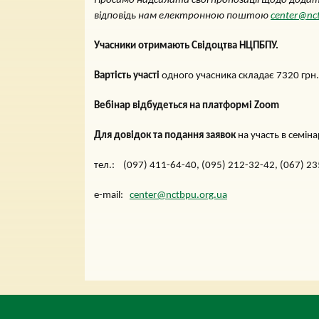
Просимо надсилати свої пропозиції
щодо додатк
відповідь нам електронною поштою
center@nc
Учасники отримають Свідоцтва НЦПБПУ.
Вартість участі
одного учасника складає 7320 грн.,
Вебінар відбудеться на платформі Zoom
Для довідок та подання заявок
на участь в семін
тел.: (097) 411-64-40, (095) 212-32-42, (067) 23
e-mail:
center@nctbpu.org.ua