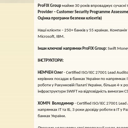
ProFIX
Group
майже 30 років впроваджує сучасні т
Provider – Customer Security Programme Assessme
Оцінка програми безпеки клієнтів)
Наші клієнти – 250+ банків у 55 країнах. Компанія
Microsoft, IBM.
Інши ключові напрямки
ProFIX
Group
:
Swift Money
ІНСТРУКТОРИ:
НЕМЧЕН Олег
- Certified ISO/IEC 27001 Lead Audit
керівних посадах в банках України по напрямках ІТ 
роботи у Рахунковій Палаті України, більше 4-х 
інфраструктури SWIFT на відповідність вимогам CS
ХОМІЧ Володимир
- Certified ISO/IEC 27001 Lead
напрямках ІТ та ІБ, 3 роки досвіду роботи в ІТ у 
банках України.