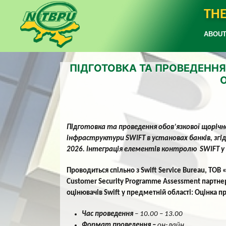
THE
ABOUT
ПІДГОТОВКА ТА ПРОВЕДЕННЯ
Підготовка та проведення обов’язкової щорічн
інфраструктури SWIFT в установах банків, згі
2026. Інтеграція елементів контролю SWIFT у 
Проводиться спільно з
Swift Service Bureau
,
ТОВ 
Customer Security Programme Assessment партн
оцінювачів
Swift
у предметній області: Оцінка п
Час проведення
– 10.00 – 13.00
Формат проведення –
он-лайн