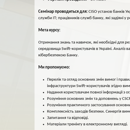
Семінар проводиться для:
CISO установ банків У
служби ІТ; працівників служб банку, які задіяні у 
Мета курсу:
Отримання знань та навичок, які необхідні для р
середовища Swift-користувачів в Україні. Аналіз
кібербезпекою Банку.
Ми пропонуємо:
Перелік та огляд основних змін вимог і прав
інфраструктури Swift-користувачів згідно вим
Надання користувачам повної інформації з о
Розуміння основних змін та доповнень у CSCF 
Розуміння практичного застосування основних
Комплексність заходів безпеки. Синергія вим
Запитання та відповіді.
Матеріали тренінгу в електронному вигляді.