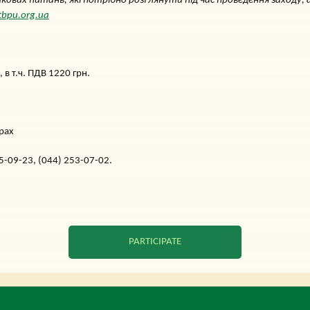
ових питань, які потрібно розглянути під час проведення заходу,
tbpu.org.ua
 в т.ч. ПДВ 1220 грн.
арах
5-09-23, (044) 253-07-02.
PARTICIPATE